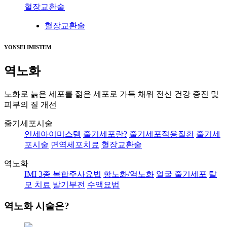
혈장교환술
혈장교환술
YONSEI IMISTEM
역노화
노화로 늙은 세포를 젊은 세포로 가득 채워 전신 건강 증진 및
피부의 질 개선
줄기세포시술
연세아이미스템
줄기세포란?
줄기세포적용질환
줄기세
포시술
면역세포치료
혈장교환술
역노화
IMI 3종 복합주사요법
항노화/역노화
얼굴 줄기세포
탈
모 치료
발기부전
수액요법
역노화 시술
은?