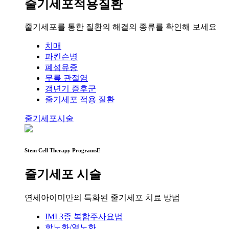
줄기세포적용질환
줄기세포를 통한 질환의 해결의 종류를 확인해 보세요
치매
파킨슨병
폐섬유증
무릎 관절염
갱년기 증후군
줄기세포 적용 질환
줄기세포시술
Stem Cell Therapy ProgramsE
줄기세포 시술
연세아이미만의 특화된 줄기세포 치료 방법
IMI 3종 복합주사요법
항노화/역노화