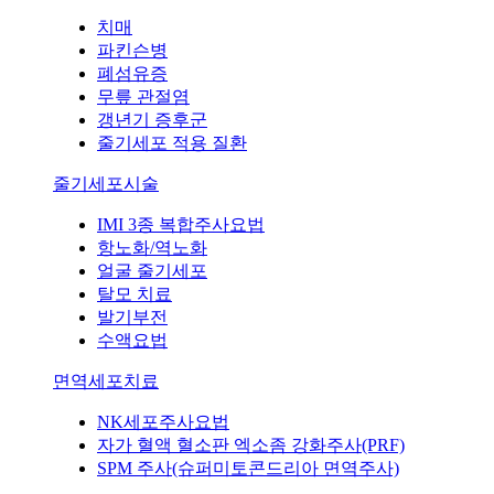
치매
파킨슨병
폐섬유증
무릎 관절염
갱년기 증후군
줄기세포 적용 질환
줄기세포시술
IMI 3종 복합주사요법
항노화/역노화
얼굴 줄기세포
탈모 치료
발기부전
수액요법
면역세포치료
NK세포주사요법
자가 혈액 혈소판 엑소좀 강화주사(PRF)
SPM 주사(슈퍼미토콘드리아 면역주사)