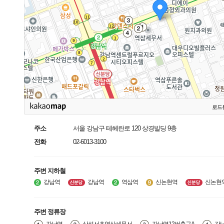
로드
주소
서울 강남구 테헤란로 120 상경빌딩 9층
전화
02-6013-3100
주변 지하철
강남역
강남역
역삼역
신논현역
신논현
주변 정류장