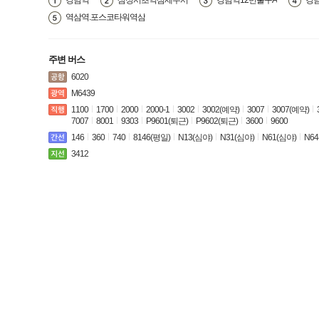
강남역
삼성서초역삼세무서
강남역12번출구A
강
역삼역.포스코타워역삼
주변 버스
6020
M6439
1100
1700
2000
2000-1
3002
3002(예약)
3007
3007(예약)
7007
8001
9303
P9601(퇴근)
P9602(퇴근)
3600
9600
146
360
740
8146(평일)
N13(심야)
N31(심야)
N61(심야)
N64
3412