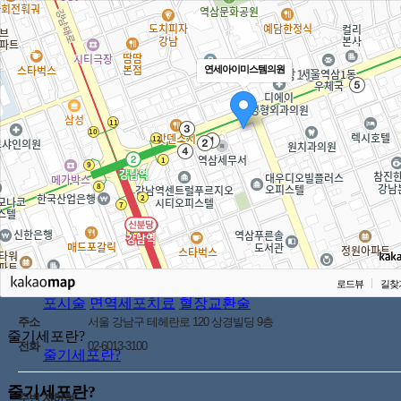
연세아이미스템의원
YONSEI IMISTEM
줄기세포란?
모든 세포로 분화하는 만능 세포
줄기세포란?
연세아이미스템
줄기세포란?
줄기세포적용질환
줄기세
로드뷰
길찾
포시술
면역세포치료
혈장교환술
주소
서울 강남구 테헤란로 120 상경빌딩 9층
줄기세포란?
전화
02-6013-3100
줄기세포란?
줄기세포란?
주변 지하철