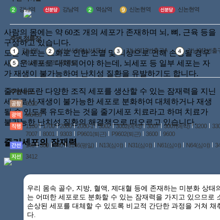
강남역
강남역
역삼역
신논현역
신논현역
사람의 몸에는 약 60조 개의 세포가 존재하며 뇌, 뼈, 근육 등을
주변 정류장
구성하고 있습니다.
강남역
삼성서초역삼세무서
강남역12번출구A
강남역1번출
모든 세포는 노화로 인한 소멸 및 외상으로 인해 손상될 경우
새로운 세포로 대체되어야 하는데,
뇌세포 등 일부 세포는 자
역삼역.포스코타워역삼
가 재생이 불가능하여 난치성 질환을 유발하기도 합니다.
줄기세포란 다양한 조직 세포를 생산할 수 있는 잠재력을 지닌
주변 버스
세포로서
재생이 불가능한 세포로 분화하여 대체하거나 재생
6020
될 수 있도록 유도하는 것을
줄기세포 치료라고 하며 치료가
M6439
불가능한 난치성 질환의 해결책으로 떠오르고 있습니다.
1100
1700
2000
2000-1
3002
3002(예약)
3007
3007(예약)
3200
33
7007
8001
9303
P9601(퇴근)
P9602(퇴근)
3600
9600
줄기세포의 잠재력
146
360
740
8146(평일)
N13(심야)
N31(심야)
N61(심야)
N64(심야)
3
3412
우리 몸속 골수, 지방, 혈액, 제대혈 등에 존재하는
미분화 상태
는 어떠한 세포로도 분화할 수 있는
잠재력을 가지고 있으므로 
손상된 세포를
대체할 수 있도록 비교적 간단한 과정을 거쳐 
다.